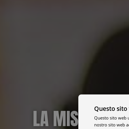
SOSTIENI FOND
Questo sito 
Questo sito web ut
nostro sito web ac