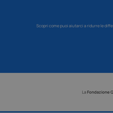
__Secure-
ROLLOUT_TOKEN
ts_c
ts
Scopri come puoi aiutarci a ridurre le diffe
La
Fondazione Q