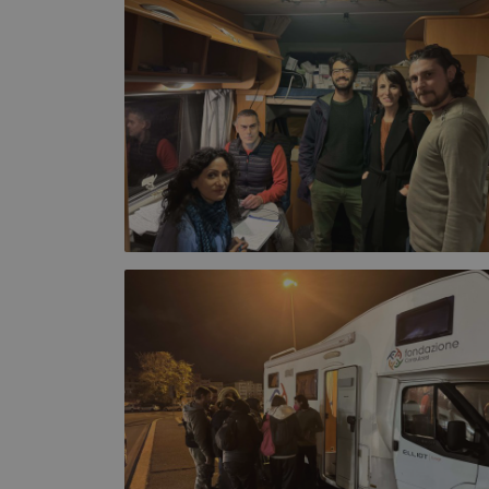
I cookie necessari con
e l'accesso alle aree 
Nome
VISITOR_PRIVACY_
_GRECAPTCHA
CookieScriptConse