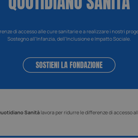
QUOTIDIANO SANITÀ
navigazione. Potrebbe an
coinvolto nella raccolta di
.youtube.com
5 mesi 4
Questo cookie è impostato da Yo
misurare come gli utenti 
settimane
gestione dell'autenticazione e del
caratteristiche del sito.
dell’esperienza utente
1 anno
Per fornire prevenzione de
PayPal Holdings Inc.
1 anno
Questo cookie è generalmente for
PayPal Holdings Inc.
.paypal.com
supporta i servizi di pagamento n
.paypal.com
renze di accesso alle cure sanitarie e a realizzare i nostri prog
Sostegno all’Infanzia, dell’Inclusione e Impatto Sociale.
SOSTIENI LA FONDAZIONE
uotidiano Sanità
lavora per ridurre le differenze di accesso al