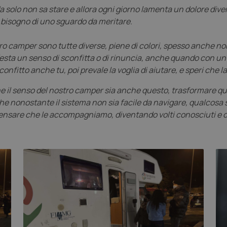
olo non sa stare e allora ogni giorno lamenta un dolore divers
l bisogno di uno sguardo da meritare.
tro camper sono tutte diverse, piene di colori, spesso anche no
esta un senso di sconfitta o di rinuncia, anche quando con un s
onfitto anche tu, poi prevale la voglia di aiutare, e speri che la
he il senso del nostro camper sia anche questo, trasformare quel
 che nonostante il sistema non sia facile da navigare, qualcosa
 pensare che le accompagniamo, diventando volti conosciuti e c