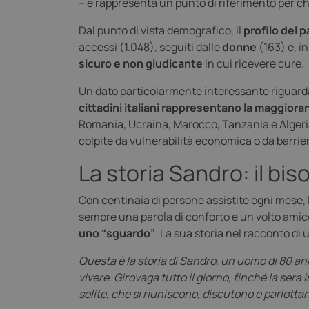
– e rappresenta un punto di riferimento per chi
Dal punto di vista demografico, il
profilo del 
accessi (1.048), seguiti dalle
donne
(163) e, i
sicuro e non giudicante
in cui ricevere cure.
Un dato particolarmente interessante riguarda la
cittadini italiani rappresentano la maggioran
Romania, Ucraina, Marocco, Tanzania e Algeri
colpite da vulnerabilità economica o da barrie
La storia Sandro: il bi
Con centinaia di persone assistite ogni mese,
sempre una parola di conforto e un volto amic
uno “sguardo”
. La sua storia nel racconto di 
Questa è la storia di Sandro, un uomo di 80 an
vivere. Girovaga tutto il giorno, finché la sera
solite, che si riuniscono, discutono e parlottan