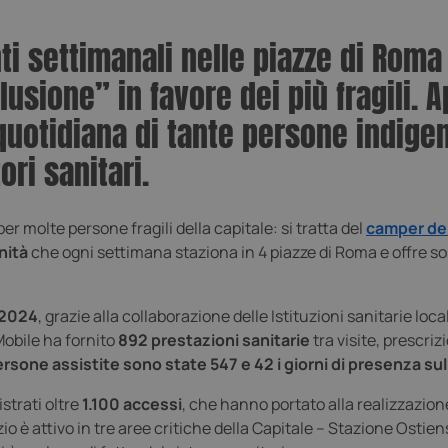
 settimanali nelle piazze di Roma 
lusione” in favore dei più fragili
 quotidiana di tante persone indige
ri sanitari.
r molte persone fragili della capitale: si tratta del
camper del
nità
che ogni settimana staziona in 4 piazze di Roma e offre so
e 2024
, grazie alla collaborazione delle Istituzioni sanitarie l
Mobile ha fornito
892 prestazioni sanitarie
tra visite, prescri
rsone assistite sono state 547 e 42 i giorni di presenza sul 
istrati oltre
1.100 accessi
, che hanno portato alla realizzazion
izio è attivo in tre aree critiche della Capitale – Stazione Ost