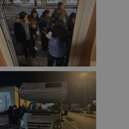
igazione sulle pagine
kie.
 utilizzato per
te di consenso e
per la loro
to. Registra i dati
sitatore riguardo a
postazioni sulla
 che le loro
orate nelle sessioni
imposta un cookie
APTCHA) quando
scopo di fornire la
i.
 utilizzato dal
ipt.com per
enze di consenso sui
. È necessario che il
di Cookie-Script.com
nte.