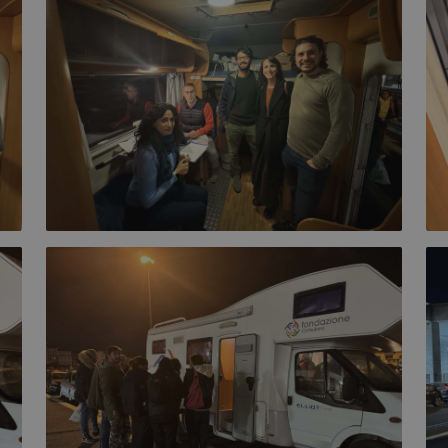
Necessari
Statistici
Marketing
Preferenze
Non classificati
tribuiscono a rendere fruibile il sito web abilitandone funzionalità di base quali la nav
protette del sito. Il sito web non è in grado di funzionare correttamente senza questi coo
Fornitore
/
Dominio
Scadenza
Descrizione
METADATA
5 mesi 4
Questo cookie viene
YouTube
settimane
memorizzare le scel
.youtube.com
privacy dell'utente 
interazione con il si
sul consenso del vi
varie politiche e im
privacy, garantendo
preferenze siano on
future.
5 mesi 4
Google reCAPTCHA 
Google LLC
settimane
necessario (_GREC
www.google.com
viene eseguito allo 
Google Privacy Policy
sua analisi dei risch
nt
5 mesi 4
Questo cookie viene
CookieScript
settimane
servizio Cookie-Scr
www.fondazionequotidianosanita.org
ricordare le prefer
cookie dei visitatori
banner dei cookie 
funzioni correttame