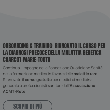
Google Privacy Policy
_GRECAPTCHA
Google LLC
www.google.com
ONBOARDING & TRAINING: RINNOVATO IL CORSO PER
LA DIAGNOSI PRECOCE DELLA MALATTIA GENETICA
CHARCOT-MARIE-TOOTH
CookieScriptConsent
CookieScript
Continua l’impegno della Fondazione Quotidiano Sanità
www.fondazionequotidianosanita.
nella formazione medica in favore delle
malattie rare
.
Rinnovato il
corso gratuito
per medici di medicina
generale e professionisti sanitari dell’
Associazione
ACMT-Rete
.
SCOPRI DI PIÙ