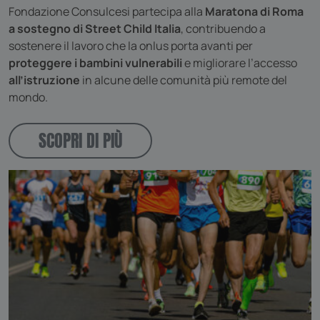
Fondazione Consulcesi partecipa alla
Maratona di Roma
ts
1 anno
PayPal Holdings Inc.
.paypal.com
a sostegno di Street Child Italia
, contribuendo a
sostenere il lavoro che la onlus porta avanti per
proteggere i bambini vulnerabili
e migliorare l’accesso
ts_c
PayPal Holdings Inc.
all’istruzione
in alcune delle comunità più remote del
.paypal.com
mondo.
SCOPRI DI PIÙ