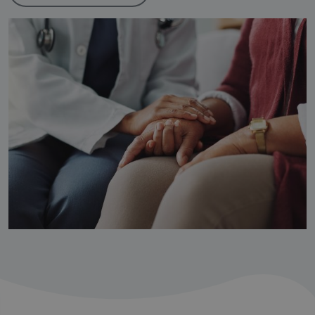
_ga
Google LLC
.fondazionequotidianosanita.org