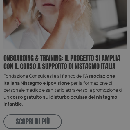
Preferenze
Non classificati
I cookie necessari contribuiscono a rendere fruibile il
sito web abilitandone funzionalità di base quali la
navigazione sulle pagine e l'accesso alle aree
protette del sito. Il sito web non è in grado di
funzionare correttamente senza questi cookie.
Nome
Fornitore
/
Dominio
VISITOR_PRIVACY_METADATA
YouTube
.youtube.com
ONBOARDING & TRAINING: IL PROGETTO SI AMPLIA
CON IL CORSO A SUPPORTO DI NISTAGMO ITALIA
Fondazione Consulcesi è al fianco dell’
Associazione
Italiana Nistagmo e Ipovisione
per la formazione di
personale medico e sanitario attraverso la promozione di
un
corso gratuito sul disturbo oculare del nistagmo
infantile
.
SCOPRI DI PIÙ