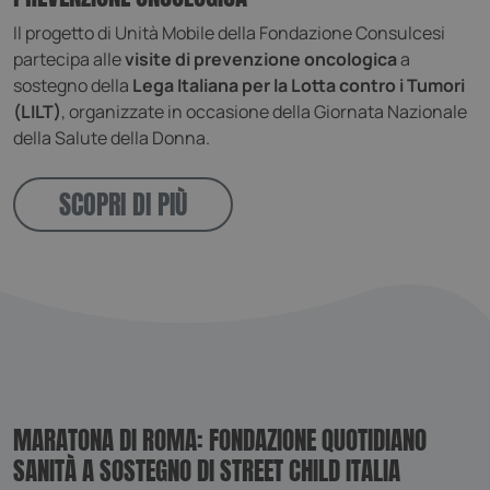
Il progetto di Unità Mobile della Fondazione Consulcesi
partecipa alle
visite di prevenzione oncologica
a
sostegno della
Lega Italiana per la Lotta contro i Tumori
(LILT)
, organizzate in occasione della Giornata Nazionale
della Salute della Donna.
FPLC
.fondazionequotidianosanita.org
SCOPRI DI PIÙ
FPID
1 anno 
Google
mese
.fondazionequotidianosanita.org
__Secure-
.youtube.com
5 mesi 
ROLLOUT_TOKEN
settima
MARATONA DI ROMA: FONDAZIONE QUOTIDIANO
SANITÀ A SOSTEGNO DI STREET CHILD ITALIA