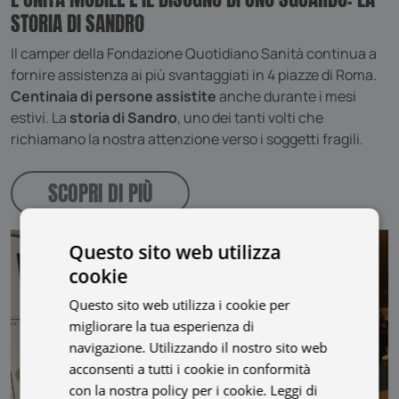
STORIA DI SANDRO
Il camper della Fondazione Quotidiano Sanità continua a
fornire assistenza ai più svantaggiati in 4 piazze di Roma.
Centinaia di persone assistite
anche durante i mesi
estivi. La
storia di Sandro
, uno dei tanti volti che
richiamano la nostra attenzione verso i soggetti fragili.
SCOPRI DI PIÙ
Questo sito web utilizza
cookie
Questo sito web utilizza i cookie per
migliorare la tua esperienza di
navigazione. Utilizzando il nostro sito web
acconsenti a tutti i cookie in conformità
con la nostra policy per i cookie.
Leggi di