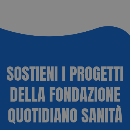
Preferenze
Non classificati
Necessari
Statistici
Marketing
Preferenze
Non classificati
SOSTIENI I PROGETTI
I cookie necessari contribuiscono a rendere fruibile il
sito web abilitandone funzionalità di base quali la
navigazione sulle pagine e l'accesso alle aree
protette del sito. Il sito web non è in grado di
funzionare correttamente senza questi cookie.
DELLA FONDAZIONE
Nome
Fornitore
/
Dominio
VISITOR_PRIVACY_METADATA
YouTube
.youtube.com
QUOTIDIANO SANITÀ