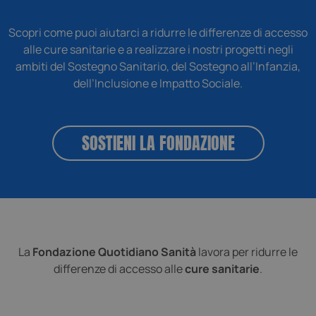
Scopri come puoi aiutarci a ridurre le differenze di accesso
alle cure sanitarie e a realizzare i nostri progetti negli
ambiti del Sostegno Sanitario, del Sostegno all’Infanzia,
dell’Inclusione e Impatto Sociale.
Google Privacy Policy
SOSTIENI LA FONDAZIONE
_GRECAPTCHA
Google LLC
www.google.com
La
Fondazione Quotidiano Sanità
lavora per ridurre le
differenze di accesso alle
cure sanitarie
.
CookieScriptConsent
CookieScript
www.fondazionequotidianosanita.