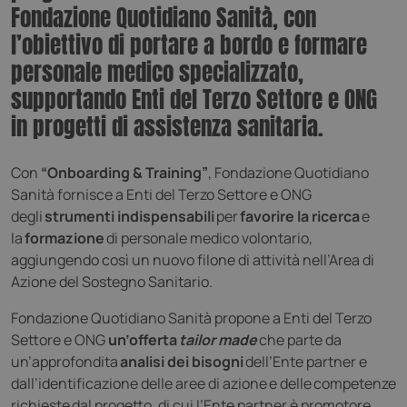
Fondazione Quotidiano Sanità, con
l’obiettivo di portare a bordo e formare
personale medico specializzato,
supportando Enti del Terzo Settore e ONG
in progetti di assistenza sanitaria.
Con
“Onboarding & Training”
, Fondazione Quotidiano
Sanità fornisce a Enti del Terzo Settore e ONG
degli
strumenti indispensabili
per
favorire la ricerca
e
la
formazione
di personale medico volontario,
aggiungendo così un nuovo filone di attività nell’Area di
Azione del Sostegno Sanitario.
Fondazione Quotidiano Sanità propone a Enti del Terzo
Settore e ONG
un’offerta
tailor made
che parte da
un’approfondita
analisi dei bisogni
dell’Ente partner e
dall’identificazione delle aree di azione e delle competenze
richieste dal progetto, di cui l’Ente partner è promotore.