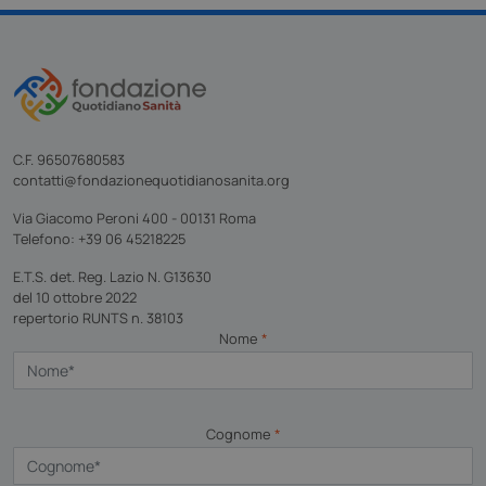
C.F. 96507680583
contatti@fondazionequotidianosanita.org
Via Giacomo Peroni 400 - 00131 Roma
Telefono: +39 06 45218225
_ga
Google LLC
.fondazionequotidianosanita.org
E.T.S. det. Reg. Lazio N. G13630
del 10 ottobre 2022
repertorio RUNTS n. 38103
Nome
*
Cognome
*