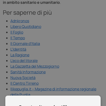
in ambito sanitario e umanitario
.
Per saperne di più
Adnkronos
Libero Quotidiano
Il Foglio
Il Tempo
Il Giornale d’Italia
L’Identità
La Ragione
L’eco del litorale
La Gazzetta del Mezzogiorno
Sanità Informazione
Nuova Società
Il Centro Tirreno
Ilikepuglia.it – Magazine di informazione regionale
della Puglia
LO_SPECIALE