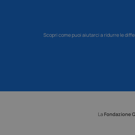
I cookie necessari con
e l'accesso alle aree 
Nome
VISITOR_PRIVACY_
Scopri come puoi aiutarci a ridurre le diffe
_GRECAPTCHA
CookieScriptConse
La
Fondazione Q
_ga