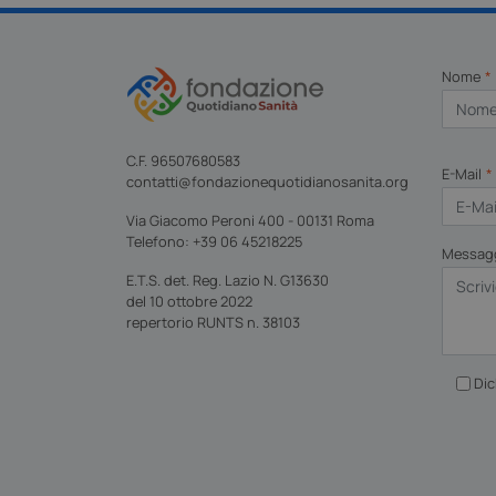
Nome
*
C.F. 96507680583
E-Mail
*
contatti@fondazionequotidianosanita.org
Via Giacomo Peroni 400 - 00131 Roma
Nome
Nome
Nome
Nome
Telefono: +39 06 45218225
__Secure-YNID
Messag
_ga_Q273C06LXE
YSC
wp-
E.T.S. det. Reg. Lazio N. G13630
wpml_current_lang
del 10 ottobre 2022
VISITOR_INFO1_LIV
repertorio RUNTS n. 38103
Dic
FPLC
FPID
__Secure-
ROLLOUT_TOKEN