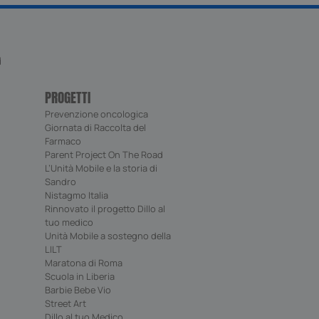
 più comunemente
e. Questo cookie
 distinguere utenti
un numero generato
me identificatore
o in ogni richiesta di
utilizzato per
sitatori, sessioni e
orti di analisi dei
PROGETTI
Prevenzione oncologica
Giornata di Raccolta del
Farmaco
scrizione
Parent Project On The Road
L’Unità Mobile e la storia di
gle Analytics per
uTube per tenere
nte. Per
Sandro
deo incorporati.
, questo cookie è
ti registrati. Se
Nistagmo Italia
gua per supportare il
utube per tenere
Rinnovato il progetto Dillo al
e verrà impostato
e per i video di
tuo medico
 non hanno
 anche determinare
tilizzando la nuova o
Unità Mobile a sostegno della
a di Youtube.
LILT
zzato per
Maratona di Roma
 le preferenze di
tracciare il
à degli utenti del
ll'utente per
Scuola in Liberia
 loro esperienza di
izzata.
Barbie Bebe Vio
che essere
Street Art
 dati di analisi per
uTube per la
interagiscono con le
la personalizzazione
Dillo al tuo Medico